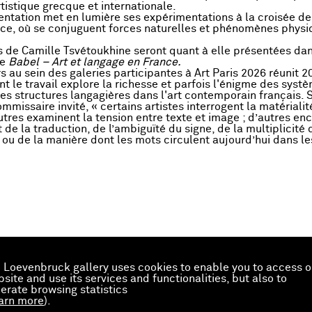
rtistique grecque et internationale.
entation met en lumière ses expérimentations à la croisée de l
nce, où se conjuguent forces naturelles et phénomènes phys
 de Camille Tsvétoukhine seront quant à elle présentées dan
de
Babel – Art et langage en France.
s au sein des galeries participantes à Art Paris 2026 réunit 2
nt le travail explore la richesse et parfois l'énigme des syst
des structures langagières dans l'art contemporain français. 
mmissaire invité, « certains artistes interrogent la matérialit
autres examinent la tension entre texte et image ; d’autres en
de la traduction, de l’ambiguïté du signe, de la multiplicité 
 ou de la manière dont les mots circulent aujourd’hui dans le
 Loevenbruck gallery uses cookies to enable you to access o
site and use its services and functionalities, but also to
erate browsing statistics
arn more
).