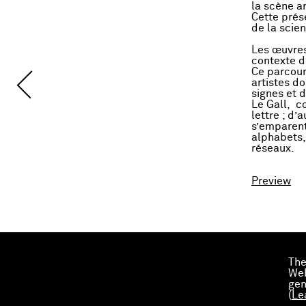
la scène a
Cette prés
de la scie
Les œuvres
contexte 
Ce parcour
artistes do
signes et 
Le Gall, co
lettre ; d’
s’emparent 
alphabets,
réseaux.
Preview
The
Web
gen
(
Le