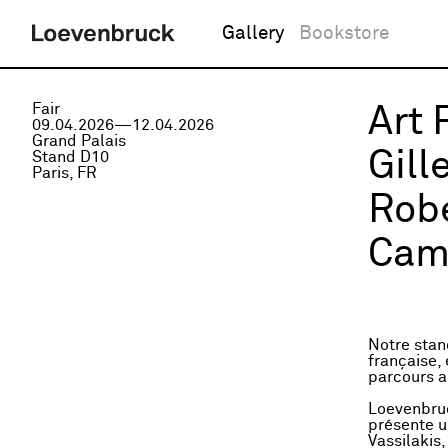
Gallery
Bookstore
Fair
Art 
09.04.2026—12.04.2026
Grand Palais
Gill
Stand D10
Paris, FR
Robe
Cami
Notre stan
française, 
parcours a
Loevenbruc
présente u
Vassilakis,