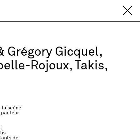
& Grégory Gicquel,
elle-Rojoux, Takis,
r la scène
 par leur
t
tis
rtants de