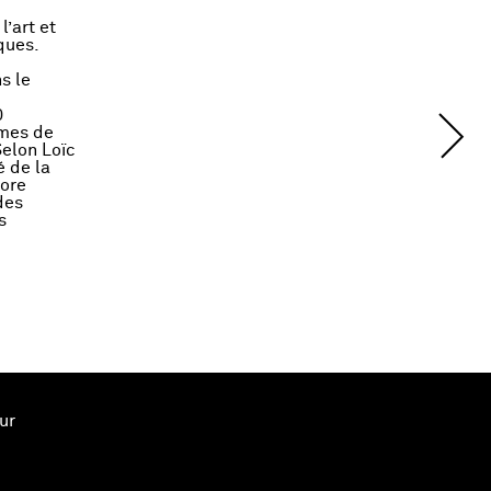
’art et
iques.
s le
0
èmes de
Selon Loïc
é de la
core
des
s
ur