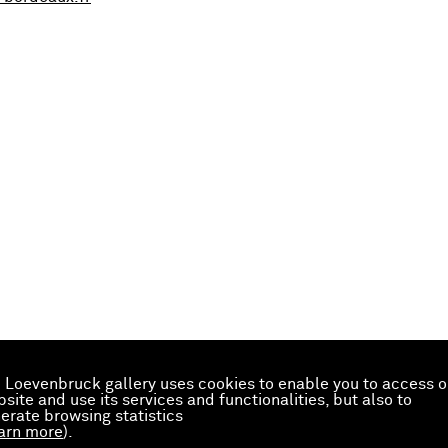
 Loevenbruck gallery uses cookies to enable you to access o
site and use its services and functionalities, but also to
erate browsing statistics
arn more
).