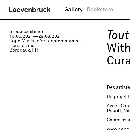
Gallery
Bookstore
Group exhibition
Tout
10.06.2021—29.08.2021
Capc Musée d'art contemporain –
With
Hors les murs
Bordeaux, FR
Cura
Des artiste
Un projet 
Avec : Caro
Deunff, Ni
Commissari
www.capc-