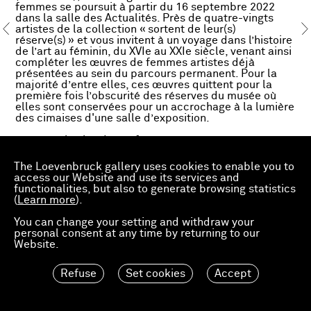
femmes se poursuit à partir du 16 septembre 2022
dans la salle des Actualités. Près de quatre-vingts
artistes de la collection « sortent de leur(s)
réserve(s) » et vous invitent à un voyage dans l’histoire
de l’art au féminin, du XVIe au XXIe siècle, venant ainsi
compléter les œuvres de femmes artistes déjà
présentées au sein du parcours permanent. Pour la
majorité d’entre elles, ces œuvres quittent pour la
première fois l’obscurité des réserves du musée où
elles sont conservées pour un accrochage à la lumière
des cimaises d'une salle d’exposition.
www.musba-bordeaux.fr
The Loevenbruck gallery uses cookies to enable you to
access our Website and use its services and
functionalities, but also to generate browsing statistics
(
Learn more
).
You can change your setting and withdraw your
personal consent at any time by returning to our
Website.
Refuse
Set cookies
Accept