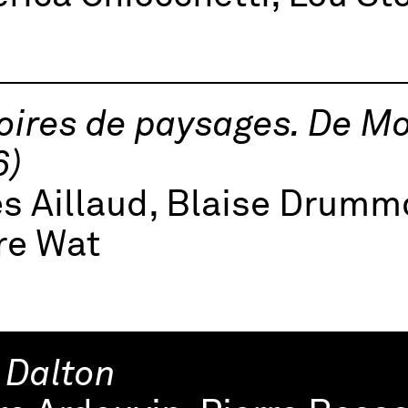
oires de paysages. De M
6)
es Aillaud, Blaise Drum
re Wat
 Dalton