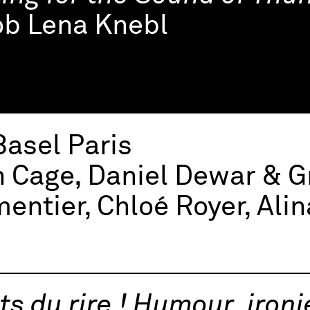
ob Lena Knebl
Basel Paris
 Cage, Daniel Dewar & G
entier, Chloé Royer, Ali
ts du rire ! Humour, ironi