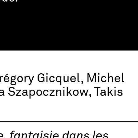
régory Gicquel, Michel
na Szapocznikow, Takis
e, fantaisie dans les