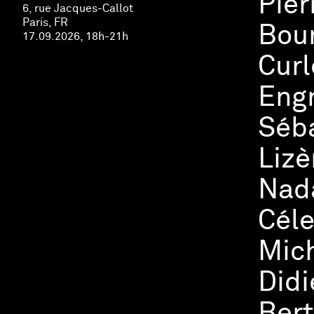
Pier
6, rue Jacques-Callot
Paris, FR
Bour
17.09.2026, 18h-21h
Curl
Engr
Séba
Lizè
Nada
Céle
Mich
Didi