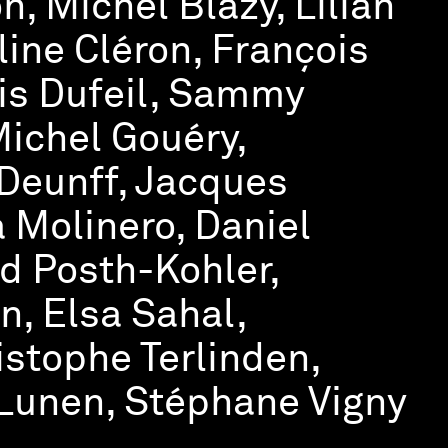
n, Michel Blazy, Lilian
ine Cléron, François
ois Dufeil, Sammy
Michel Gouéry,
 Deunff, Jacques
a Molinero, Daniel
d Posth-Kohler,
, Elsa Sahal,
stophe Terlinden,
 Lunen, Stéphane Vigny