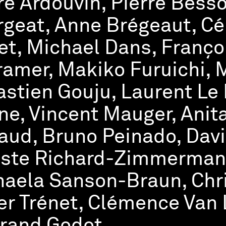
re Ardouvin, Pierre Besso
geat, Anne Brégeaut, Cél
et, Michael Dans, Franç
amer, Makiko Furuichi, 
stien Gouju, Laurent Le
ne, Vincent Mauger, Anit
ud, Bruno Peinado, Davi
ste Richard-Zimmermann
aela Sanson-Braun, Chri
er Trénet, Clémence Van