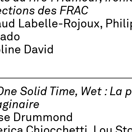
ections des FRAC
ud Labelle-Rojoux, Phil
nado
line David
One Solid Time, Wet : La 
aginaire
ise Drummond
rica Chiocchetti, Lou St