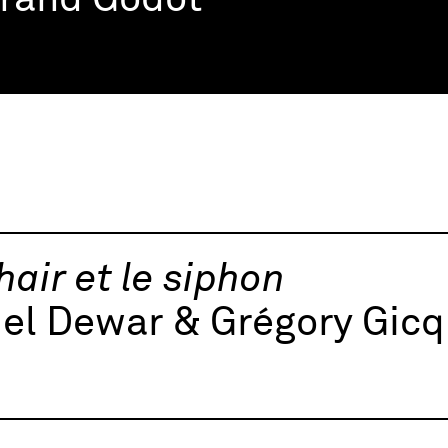
trand Godot
hair et le siphon
el Dewar & Grégory Gicq