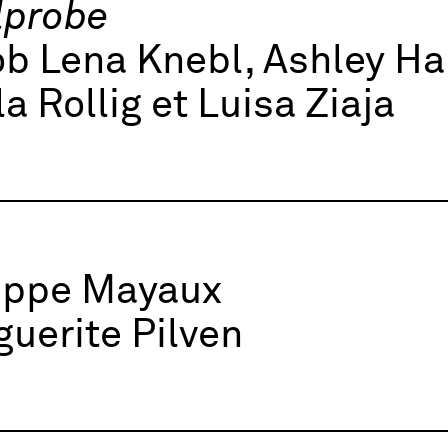
lprobe
b Lena Knebl, Ashley Ha
la Rollig et Luisa Ziaja
lippe Mayaux
uerite Pilven