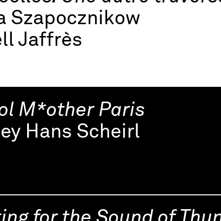
na Szapocznikow
ll Jaffrès
ol M*other Paris
ey Hans Scheirl
ing for the Sound of Thu