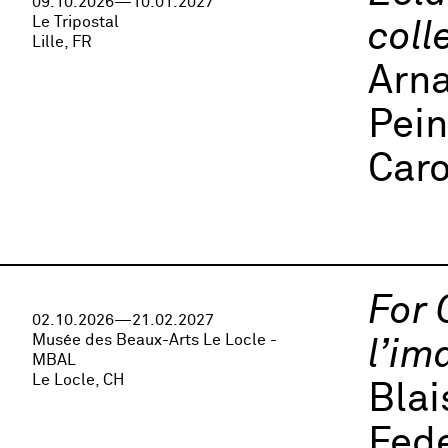
09.10.2026—10.01.2027
Le Tripostal
coll
Lille, FR
Arna
Pei
Caro
For 
02.10.2026—21.02.2027
Musée des Beaux-Arts Le Locle -
l’im
MBAL
Le Locle, CH
Bla
Fede