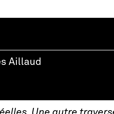
inie Barré
es Aillaud
éelles. Une autre traver