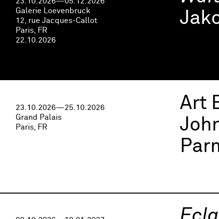
23.10.2026—05.12.2026
Galerie Loevenbruck
Jak
12, rue Jacques-Callot
Paris, FR
22.10.2026
Art 
23.10.2026—25.10.2026
Grand Palais
John
Paris, FR
Parm
Ecla