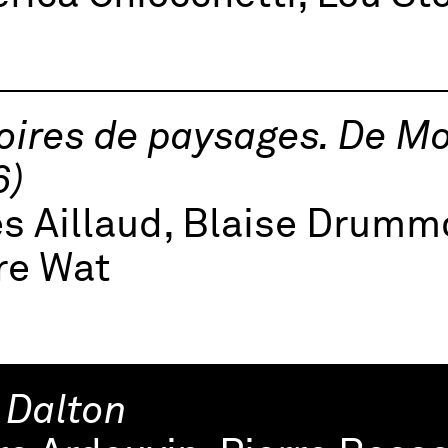
oires de paysages. De M
6)
es Aillaud, Blaise Drum
re Wat
 Dalton