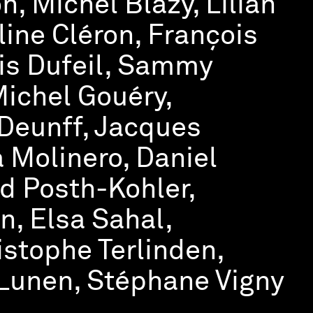
n, Michel Blazy, Lilian
ine Cléron, François
ois Dufeil, Sammy
Michel Gouéry,
 Deunff, Jacques
a Molinero, Daniel
d Posth-Kohler,
, Elsa Sahal,
stophe Terlinden,
 Lunen, Stéphane Vigny