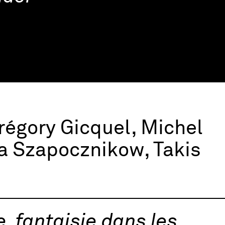
régory Gicquel, Michel
na Szapocznikow, Takis
e, fantaisie dans les