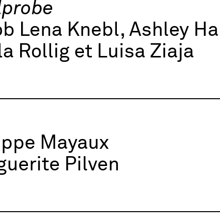
lprobe
b Lena Knebl, Ashley Ha
la Rollig et Luisa Ziaja
lippe Mayaux
uerite Pilven