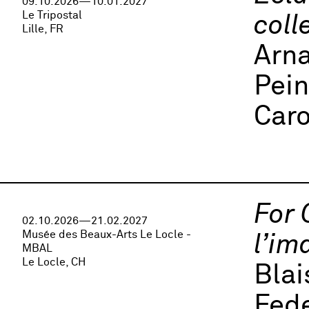
09.10.2026—10.01.2027
Le Tripostal
coll
Lille, FR
Arna
Pei
Caro
For 
02.10.2026—21.02.2027
Musée des Beaux-Arts Le Locle -
l’im
MBAL
Le Locle, CH
Bla
Fede