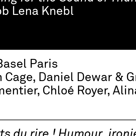
ob Lena Knebl
Basel Paris
 Cage, Daniel Dewar & G
entier, Chloé Royer, Ali
ts du rire ! Humour, ironi