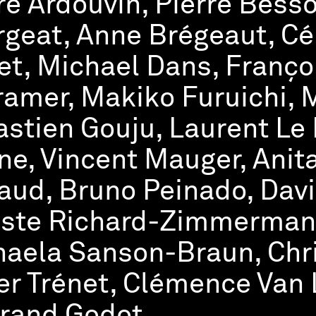
re Ardouvin, Pierre Besso
geat, Anne Brégeaut, Cél
et, Michael Dans, Franç
amer, Makiko Furuichi, 
stien Gouju, Laurent Le
ne, Vincent Mauger, Anit
ud, Bruno Peinado, Davi
ste Richard-Zimmermann
aela Sanson-Braun, Chri
er Trénet, Clémence Van