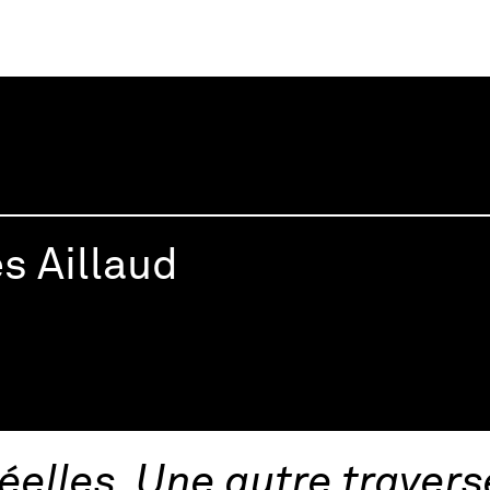
inie Barré
es Aillaud
éelles. Une autre traver