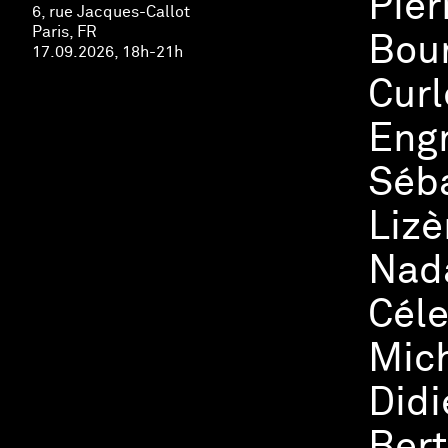
Pier
6, rue Jacques-Callot
Paris, FR
Bour
17.09.2026, 18h-21h
Curl
Engr
Séba
Lizè
Nada
Céle
Mich
Didi