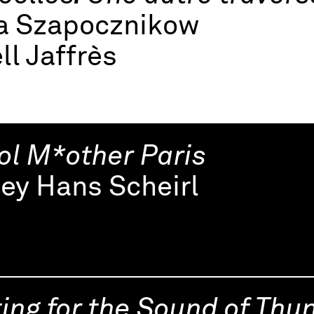
na Szapocznikow
ll Jaffrès
ol M*other Paris
ey Hans Scheirl
ing for the Sound of Thu