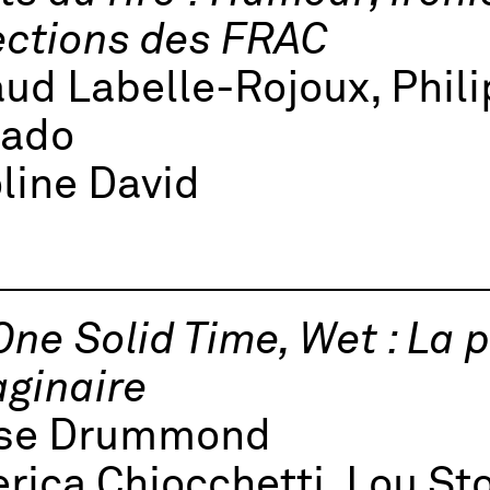
ections des FRAC
ud Labelle-Rojoux, Phil
nado
line David
One Solid Time, Wet : La 
aginaire
ise Drummond
rica Chiocchetti, Lou St