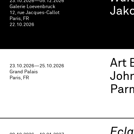
23.10.2026—05.12.2026
Galerie Loevenbruck
Jak
12, rue Jacques-Callot
Paris, FR
22.10.2026
Art 
23.10.2026—25.10.2026
Grand Palais
John
Paris, FR
Parm
Ecla