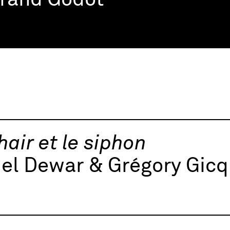
trand Godot
hair et le siphon
el Dewar & Grégory Gicq